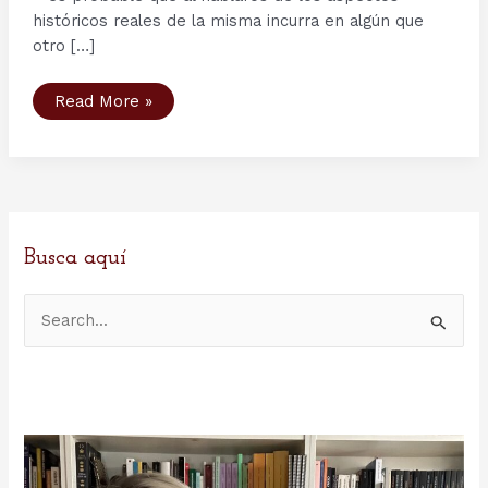
históricos reales de la misma incurra en algún que
otro […]
Tercera
Read More »
Temporada
serie
Vikings
–
Capítulo
5:
The
Usurper.
(El
Usurpador)
Busca aquí
B
u
s
c
a
r
p