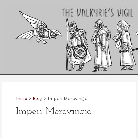
Ir
al
contenido
Inicio
Blog
Imperi Merovingio
Imperi Merovingio