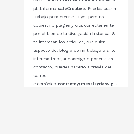
bajo licencia
Creative Commons
y en la
plataforma
safeCreative
. Puedes usar mi
trabajo para crear el tuyo, pero no
copies, no plagies y cita correctamente
por el bien de la divulgación histórica. Si
te interesan los artículos, cualquier
aspecto del blog o de mi trabajo o si te
interesa trabajar conmigo o ponerte en
contacto, puedes hacerlo a través del
correo
electrónico
contacto@thevalkyriesvigil.
com
Respetemos el trabajo de los demás.