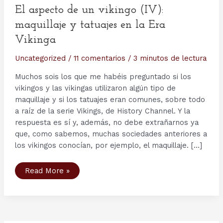
El aspecto de un vikingo (IV):
maquillaje y tatuajes en la Era
Vikinga
Uncategorized
/
11 comentarios
/
3 minutos de lectura
Muchos sois los que me habéis preguntado si los
vikingos y las vikingas utilizaron algún tipo de
maquillaje y si los tatuajes eran comunes, sobre todo
a raíz de la serie Vikings, de History Channel. Y la
respuesta es sí y, además, no debe extrañarnos ya
que, como sabemos, muchas sociedades anteriores a
los vikingos conocían, por ejemplo, el maquillaje. […]
El
Read More »
aspecto
de
un
vikingo
(IV):
maquillaje
y