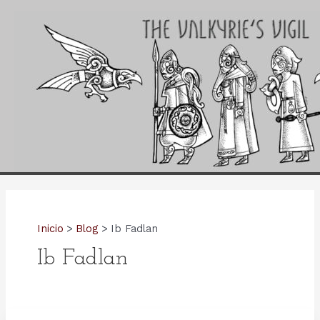
Ir
al
contenido
Inicio
Blog
Ib Fadlan
Ib Fadlan