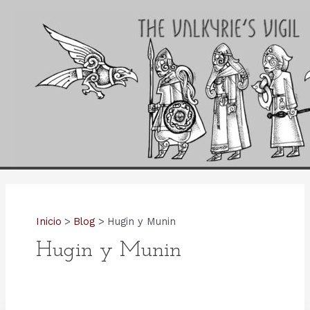
Ir
al
contenido
Inicio
Blog
Hugin y Munin
Hugin y Munin