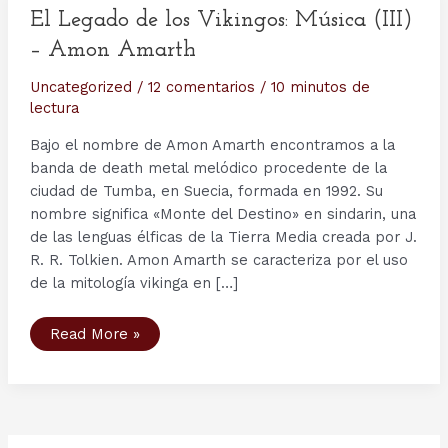
El Legado de los Vikingos: Música (III)
– Amon Amarth
Uncategorized
/
12 comentarios
/
10 minutos de
lectura
Bajo el nombre de Amon Amarth encontramos a la
banda de death metal melódico procedente de la
ciudad de Tumba, en Suecia, formada en 1992. Su
nombre significa «Monte del Destino» en sindarin, una
de las lenguas élficas de la Tierra Media creada por J.
R. R. Tolkien. Amon Amarth se caracteriza por el uso
de la mitología vikinga en […]
El
Read More »
Legado
de
los
Vikingos:
Música
(III)
–
Amon