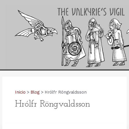
Ir
al
contenido
Inicio
Blog
Hrólfr Röngvaldsson
Hrólfr Röngvaldsson