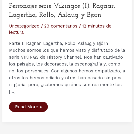
Personajes serie Vikingos (I): Ragnar,
Lagertha, Rollo, Aslaug y Björn
Uncategorized
/
29 comentarios
/
12 minutos de
lectura
Parte I: Ragnar, Lagertha, Rollo, Aslaug y Björn
Muchos somos los que hemos visto y disfrutado de la
serie VIKINGS de History Channel. Nos han cautivado
los paisajes, los decorados, la escenografía y, cómo
no, los personajes. Con algunos hemos empatizado, a
otros los hemos odiado y otros han pasado sin pena
ni gloria, pero, ¿sabemos quiénes son realmente los
[…]
Personajes
Read More »
serie
Vikingos
(I):
Ragnar,
Lagertha,
Rollo,