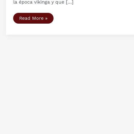
la época vikinga y que […]
Sociedad
Read More »
Vikinga
(III):
nobles,
hombres
libres
y
esclavos