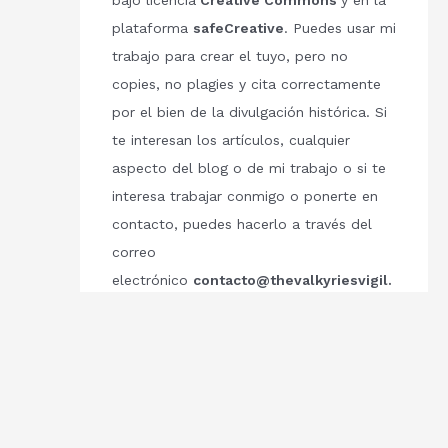
bajo licencia
Creative Commons
y en la
plataforma
safeCreative
. Puedes usar mi
trabajo para crear el tuyo, pero no
copies, no plagies y cita correctamente
por el bien de la divulgación histórica. Si
te interesan los artículos, cualquier
aspecto del blog o de mi trabajo o si te
interesa trabajar conmigo o ponerte en
contacto, puedes hacerlo a través del
correo
electrónico
contacto@thevalkyriesvigil.
com
Respetemos el trabajo de los demás.