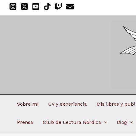
Ir
al
contenido
Sobre mí
CV y experiencia
Mis libros y pub
Prensa
Club de Lectura Nórdica
Blog