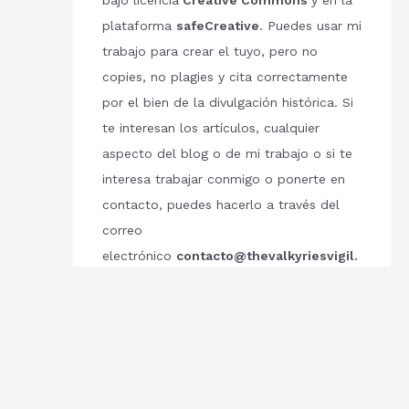
bajo licencia
Creative Commons
y en la
plataforma
safeCreative
. Puedes usar mi
trabajo para crear el tuyo, pero no
copies, no plagies y cita correctamente
por el bien de la divulgación histórica. Si
te interesan los artículos, cualquier
aspecto del blog o de mi trabajo o si te
interesa trabajar conmigo o ponerte en
contacto, puedes hacerlo a través del
correo
electrónico
contacto@thevalkyriesvigil.
com
Respetemos el trabajo de los demás.