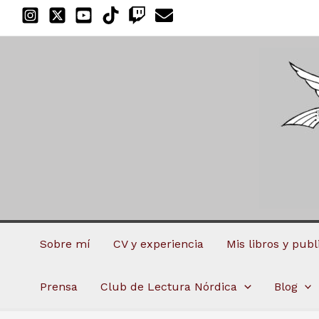
Ir
al
contenido
Sobre mí
CV y experiencia
Mis libros y pub
Prensa
Club de Lectura Nórdica
Blog