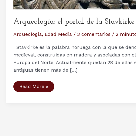
Arqueología: el portal de la Stavkirke
Arqueología
,
Edad Media
/
3 comentarios
/
2 minuto
Stavkirke es la palabra noruega con la que se deno
medieval, construidas en madera y asociadas con el
Europa del Norte. Actualmente quedan 28 de ellas e
antiguas tienen más de […]
Arqueología:
Read More »
el
portal
de
la
Stavkirke
de
Hylestad