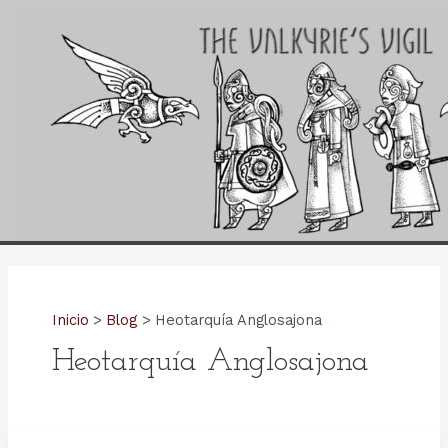
Ir
al
contenido
Inicio
Blog
Heotarquía Anglosajona
Heotarquía Anglosajona