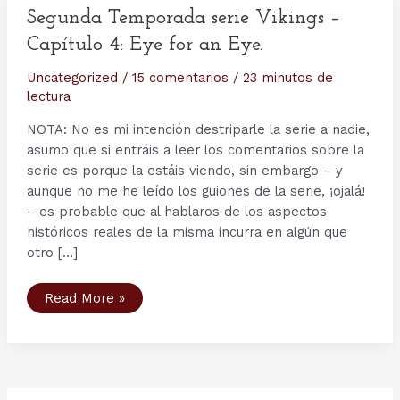
Segunda Temporada serie Vikings –
Capítulo 4: Eye for an Eye.
Uncategorized
/
15 comentarios
/
23 minutos de
lectura
NOTA: No es mi intención destriparle la serie a nadie,
asumo que si entráis a leer los comentarios sobre la
serie es porque la estáis viendo, sin embargo – y
aunque no me he leído los guiones de la serie, ¡ojalá!
– es probable que al hablaros de los aspectos
históricos reales de la misma incurra en algún que
otro […]
Segunda
Read More »
Temporada
serie
Vikings
–
Capítulo
4:
Eye
for