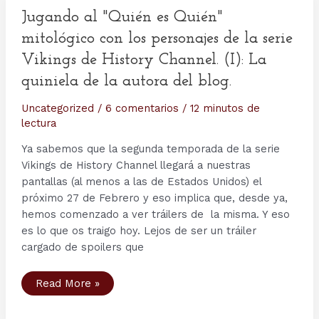
la
mitología
Jugando al "Quién es Quién"
nórdica
mitológico con los personajes de la serie
Vikings de History Channel. (I): La
quiniela de la autora del blog.
Uncategorized
/
6 comentarios
/
12 minutos de
lectura
Ya sabemos que la segunda temporada de la serie
Vikings de History Channel llegará a nuestras
pantallas (al menos a las de Estados Unidos) el
próximo 27 de Febrero y eso implica que, desde ya,
hemos comenzado a ver tráilers de la misma. Y eso
es lo que os traigo hoy. Lejos de ser un tráiler
cargado de spoilers que
Jugando
Read More »
al
"Quién
es