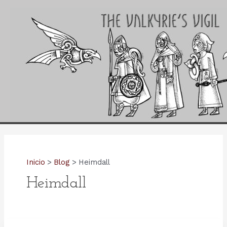
Ir
al
contenido
Inicio
Blog
Heimdall
Heimdall