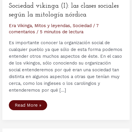
Sociedad vikinga (I): las clases sociales
según la mitología nórdica
Era Vikinga
,
Mitos y leyendas
,
Sociedad
/
7
comentarios
/
5 minutos de lectura
Es importante conocer la organización social de
cualquier pueblo ya que sólo de esta forma podemos
entender otros muchos aspectos de éste. En el caso
de los vikingos, sólo conociendo su organización
social entenderemos por qué eran una sociedad tan
distinta en algunos aspectos a otras que tenían muy
cerca, como los ingleses o los carolingios y
entenderemos por qué […]
Sociedad
Read More »
vikinga
(I):
las
clases
sociales
según