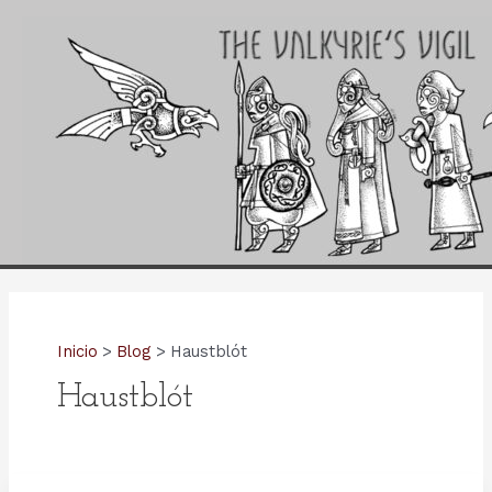
Ir
al
contenido
Inicio
Blog
Haustblót
Haustblót