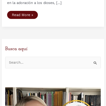
en la adoración a los dioses, […]
Festividades
Read More »
en
la
Era
Vikinga
y
festividades
vikingas
en
la
actualidad
Busca aquí
B
u
s
c
a
r
p
o