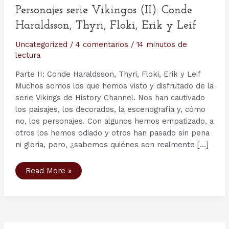
Personajes serie Vikingos (II): Conde
Haraldsson, Thyri, Floki, Erik y Leif
Uncategorized
/
4 comentarios
/
14 minutos de
lectura
Parte II: Conde Haraldsson, Thyri, Floki, Erik y Leif
Muchos somos los que hemos visto y disfrutado de la
serie Vikings de History Channel. Nos han cautivado
los paisajes, los decorados, la escenografía y, cómo
no, los personajes. Con algunos hemos empatizado, a
otros los hemos odiado y otros han pasado sin pena
ni gloria, pero, ¿sabemos quiénes son realmente […]
Personajes
Read More »
serie
Vikingos
(II):
Conde
Haraldsson,
Thyri,
Floki,
Erik