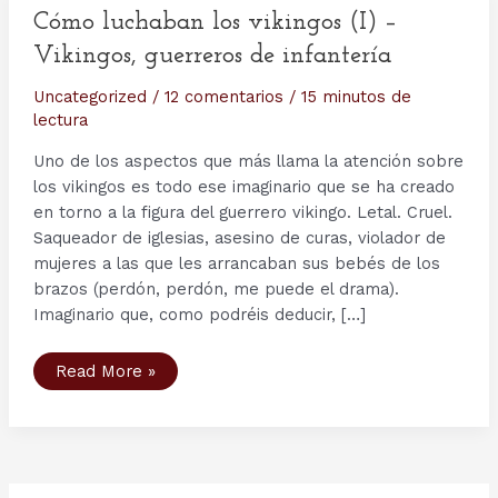
Cómo luchaban los vikingos (I) –
Vikingos, guerreros de infantería
Uncategorized
/
12 comentarios
/
15 minutos de
lectura
Uno de los aspectos que más llama la atención sobre
los vikingos es todo ese imaginario que se ha creado
en torno a la figura del guerrero vikingo. Letal. Cruel.
Saqueador de iglesias, asesino de curas, violador de
mujeres a las que les arrancaban sus bebés de los
brazos (perdón, perdón, me puede el drama).
Imaginario que, como podréis deducir, […]
Cómo
Read More »
luchaban
los
vikingos
(I)
–
Vikingos,
guerreros
de