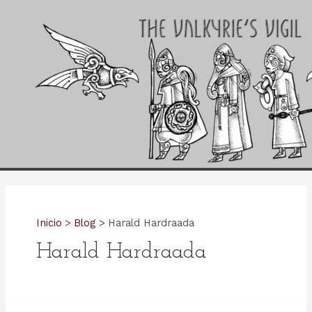
Ir
al
contenido
Inicio
Blog
Harald Hardraada
Harald Hardraada