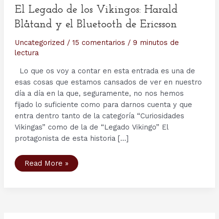
El Legado de los Vikingos: Harald
Blåtand y el Bluetooth de Ericsson
Uncategorized
/
15 comentarios
/
9 minutos de
lectura
Lo que os voy a contar en esta entrada es una de
esas cosas que estamos cansados de ver en nuestro
día a día en la que, seguramente, no nos hemos
fijado lo suficiente como para darnos cuenta y que
entra dentro tanto de la categoría “Curiosidades
Vikingas” como de la de “Legado Vikingo” El
protagonista de esta historia […]
El
Read More »
Legado
de
los
Vikingos:
Harald
Blåtand
y
el