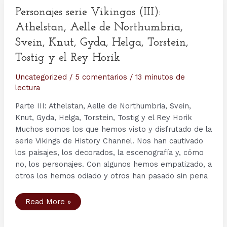
Harald
Personajes serie Vikingos (III):
Athelstan, Aelle de Northumbria,
Svein, Knut, Gyda, Helga, Torstein,
Tostig y el Rey Horik
Uncategorized
/
5 comentarios
/
13 minutos de
lectura
Parte III: Athelstan, Aelle de Northumbria, Svein,
Knut, Gyda, Helga, Torstein, Tostig y el Rey Horik
Muchos somos los que hemos visto y disfrutado de la
serie Vikings de History Channel. Nos han cautivado
los paisajes, los decorados, la escenografía y, cómo
no, los personajes. Con algunos hemos empatizado, a
otros los hemos odiado y otros han pasado sin pena
Personajes
Read More »
serie
Vikingos
(III):