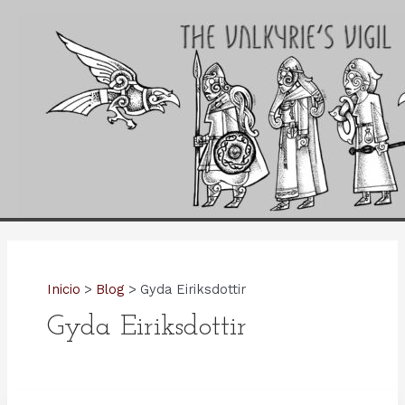
Ir
al
contenido
Inicio
Blog
Gyda Eiriksdottir
Gyda Eiriksdottir