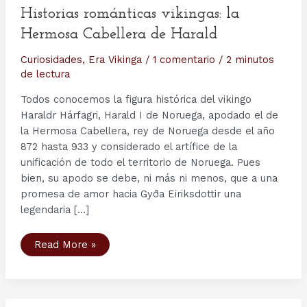
Historias románticas vikingas: la
Hermosa Cabellera de Harald
Curiosidades
,
Era Vikinga
/
1 comentario
/
2 minutos
de lectura
Todos conocemos la figura histórica del vikingo
Haraldr Hárfagri, Harald I de Noruega, apodado el de
la Hermosa Cabellera, rey de Noruega desde el año
872 hasta 933 y considerado el artífice de la
unificación de todo el territorio de Noruega. Pues
bien, su apodo se debe, ni más ni menos, que a una
promesa de amor hacia Gyða Eiriksdottir una
legendaria […]
Historias
Read More »
románticas
vikingas:
la
Hermosa
Cabellera
de