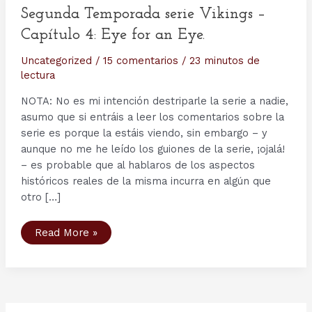
Segunda Temporada serie Vikings –
Capítulo 4: Eye for an Eye.
Uncategorized
/
15 comentarios
/
23 minutos de
lectura
NOTA: No es mi intención destriparle la serie a nadie,
asumo que si entráis a leer los comentarios sobre la
serie es porque la estáis viendo, sin embargo – y
aunque no me he leído los guiones de la serie, ¡ojalá!
– es probable que al hablaros de los aspectos
históricos reales de la misma incurra en algún que
otro […]
Segunda
Read More »
Temporada
serie
Vikings
–
Capítulo
4:
Eye
for