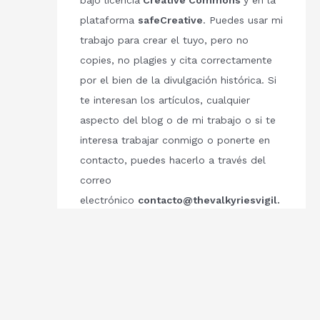
bajo licencia
Creative Commons
y en la
plataforma
safeCreative
. Puedes usar mi
trabajo para crear el tuyo, pero no
copies, no plagies y cita correctamente
por el bien de la divulgación histórica. Si
te interesan los artículos, cualquier
aspecto del blog o de mi trabajo o si te
interesa trabajar conmigo o ponerte en
contacto, puedes hacerlo a través del
correo
electrónico
contacto@thevalkyriesvigil.
com
Respetemos el trabajo de los demás.