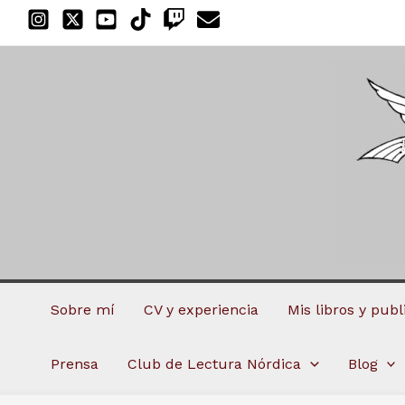
Ir
al
contenido
Sobre mí
CV y experiencia
Mis libros y pub
Prensa
Club de Lectura Nórdica
Blog