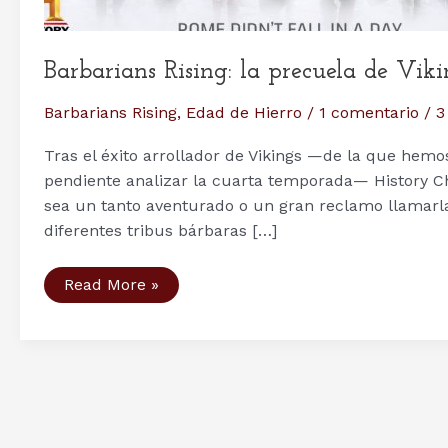
Barbarians Rising: la precuela de Vik
Barbarians Rising
,
Edad de Hierro
/
1 comentario
/
3
Tras el éxito arrollador de Vikings —de la que hemos
pendiente analizar la cuarta temporada— History C
sea un tanto aventurado o un gran reclamo llamarla 
diferentes tribus bárbaras […]
Barbarians
Read More »
Rising:
la
precuela
de
Vikings
en
History
Channel