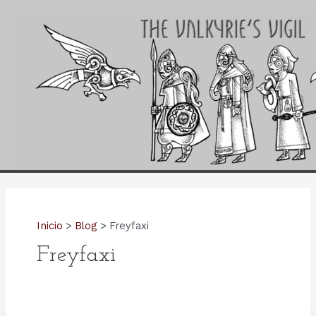
Ir
al
contenido
Inicio
Blog
Freyfaxi
Freyfaxi