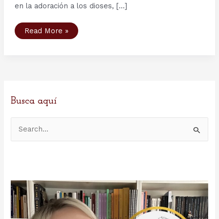
en la adoración a los dioses, […]
Festividades
Read More »
en
la
Era
Vikinga
y
festividades
vikingas
en
la
actualidad
Busca aquí
B
u
s
c
a
r
p
o