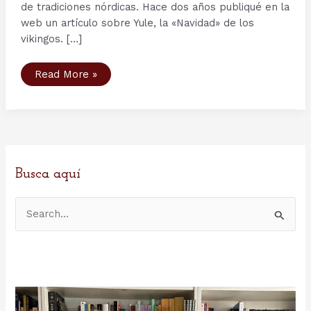
de tradiciones nórdicas. Hace dos años publiqué en la
web un artículo sobre Yule, la «Navidad» de los
vikingos. […]
Los
Read More »
13
jólasveinarnir
o
los
13
Santas
de
Islandia
Busca aquí
B
u
s
c
a
r
p