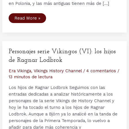
en Polonia, y las más antiguas tienen más de […]
Arqueología:
Read More »
el
portal
de
la
Stavkirke
de
Hylestad
Personajes serie Vikingos (VI): los hijos
de Ragnar Lodbrok
Era Vikinga
,
Vikings History Channel
/
4 comentarios
/
13 minutos de lectura
Los hijos de Ragnar Lodbrok Seguimos con las
entradas dedicadas a analizar históricamente a los
personajes de la serie Vikings de History Channel y
hoy le ha tocado el turno a los hijos de Ragnar
Lodbrok. Aunque a Björn ya lo analicé en la tanda de
personajes de la Primera Temporada, lo vuelvo a
añadir para darle más coherencia y