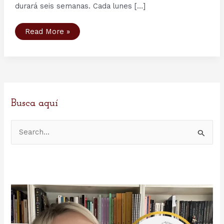
durará seis semanas. Cada lunes […]
The
Read More »
Valkyrie's
Vigil
en
Esto
me
suena,
RNE
Busca aquí
B
u
s
c
a
r
p
o