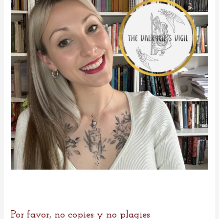
o
r
:
Por favor, no copies y no plagies