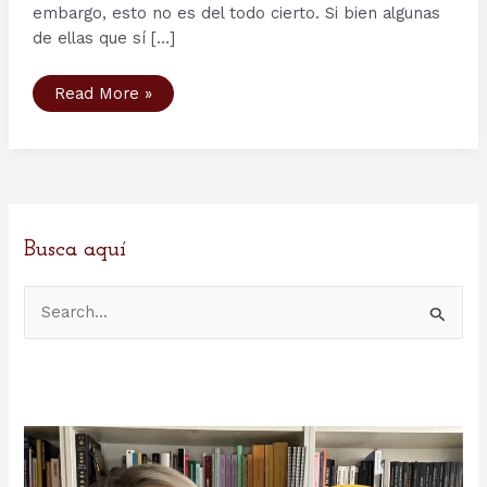
embargo, esto no es del todo cierto. Si bien algunas
de ellas que sí […]
Armamento
Read More »
vikingo:
las
espadas
Ulfberht
Busca aquí
B
u
s
c
a
r
p