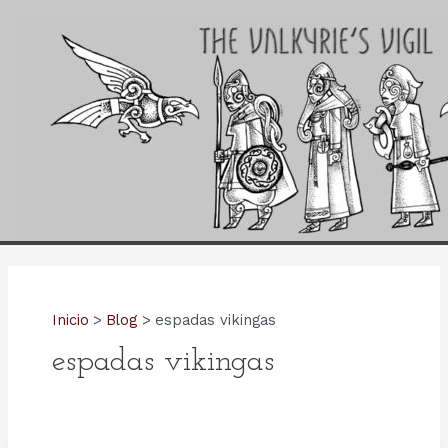
Ir
al
contenido
Inicio
Blog
espadas vikingas
espadas vikingas