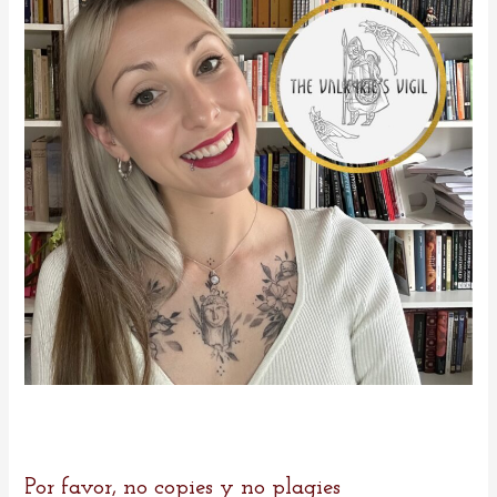
o
r
:
Por favor, no copies y no plagies