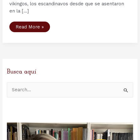
vikingos, los escandinavos desde que se asentaron
en la […]
Los
Read More »
funerales
vikingos
(II)
–
Los
barcos
funerarios
Busca aquí
B
u
s
c
a
r
p