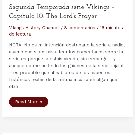
hombres
de
Segunda Temporada serie Vikings –
los
reyes
Capítulo 10: The Lord’s Prayer.
Vikings History Channel
/
8 comentarios
/
16 minutos
de lectura
NOTA: No es mi intención destriparle la serie a nadie,
asumo que si entráis a leer los comentarios sobre la
serie es porque la estáis viendo, sin embargo – y
aunque no me he leído los guiones de la serie, ¡ojalá!
– es probable que al hablaros de los aspectos
históricos reales de la misma incurra en algún que
otro
Segunda
Read More »
Temporada
serie
Vikings
–
Capítulo
10:
The