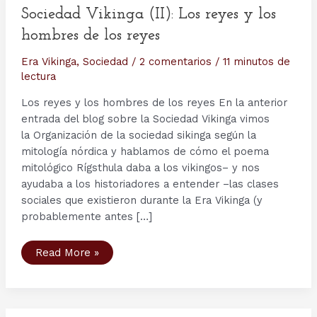
Sociedad Vikinga (II): Los reyes y los
hombres de los reyes
Era Vikinga
,
Sociedad
/
2 comentarios
/
11 minutos de
lectura
Los reyes y los hombres de los reyes En la anterior
entrada del blog sobre la Sociedad Vikinga vimos
la Organización de la sociedad sikinga según la
mitología nórdica y hablamos de cómo el poema
mitológico Rígsthula daba a los vikingos– y nos
ayudaba a los historiadores a entender –las clases
sociales que existieron durante la Era Vikinga (y
probablemente antes […]
Sociedad
Read More »
Vikinga
(II):
Los
reyes
y
los