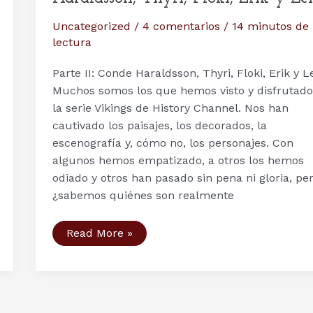
Uncategorized
/
4 comentarios
/
14 minutos de
lectura
Parte II: Conde Haraldsson, Thyri, Floki, Erik y Le
Muchos somos los que hemos visto y disfrutado
la serie Vikings de History Channel. Nos han
cautivado los paisajes, los decorados, la
escenografía y, cómo no, los personajes. Con
algunos hemos empatizado, a otros los hemos
odiado y otros han pasado sin pena ni gloria, per
¿sabemos quiénes son realmente
Personajes
Read More »
serie
Vikingos
(II):
Conde
Haraldsson,
Thyri,
Floki,