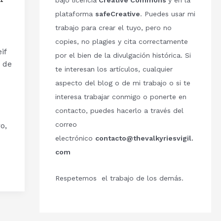
bajo licencia
Creative Commons
y en la
plataforma
safeCreative
. Puedes usar mi
trabajo para crear el tuyo, pero no
copies, no plagies y cita correctamente
if
por el bien de la divulgación histórica. Si
 de
te interesan los artículos, cualquier
aspecto del blog o de mi trabajo o si te
interesa trabajar conmigo o ponerte en
contacto, puedes hacerlo a través del
correo
o,
electrónico
contacto@thevalkyriesvigil.
com
Respetemos el trabajo de los demás.