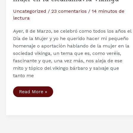
Uncategorized
/
23 comentarios
/
14 minutos de
lectura
Ayer, 8 de Marzo, se celebró como todos los años el
Día de la Mujer y yo he querido hacer mi pequeño
homenaje o aportación hablando de la mujer en la
sociedad vikinga, un tema que es, como veréis,
fascinante y que, una vez más, nos aleja de ese
mito y tópico del vikingo bárbaro y salvaje que
tanto me
Sociedad
Read More »
Vikinga
(I).
El
papel
de
la
mujer
en