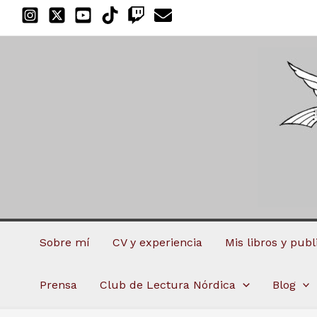
Ir
al
contenido
Sobre mí
CV y experiencia
Mis libros y pub
Prensa
Club de Lectura Nórdica
Blog