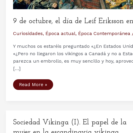
9 de octubre, el día de Leif Eriksson 
Curiosidades
,
Época actual
,
Época Contemporánea
Y muchos os estaréis preguntado «¿En Estados Unidos
«¿Pero no llegaron los vikingos a Canadá y no a Est
parezca un embrollo, es muy sencillo y hoy, aprovec
[…]
9
Read More »
de
octubre,
el
día
de
Leif
Eriksson
Sociedad Vikinga (I). El papel de la
en
Estados
mujer en la escandinavia vikinga
Unidos