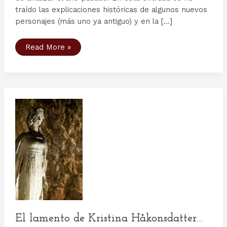
traído las explicaciones históricas de algunos nuevos
personajes (más uno ya antiguo) y en la […]
Personajes
Read More »
serie
Vikingos
(VIII):
Emperador
Carlos,
Rollo,
Gisla,
Sinric,
Siegfried,
Conde
Odo
El lamento de Kristina Håkonsdatter…