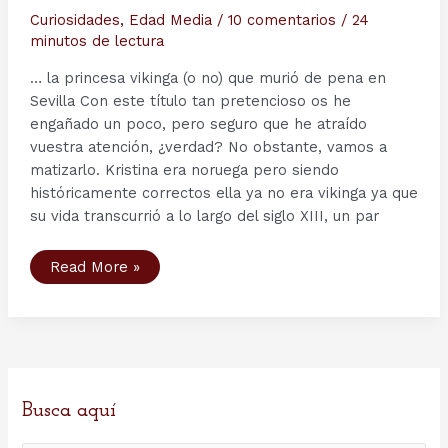
Curiosidades
,
Edad Media
/
10 comentarios
/
24
minutos de lectura
… la princesa vikinga (o no) que murió de pena en
Sevilla Con este título tan pretencioso os he
engañado un poco, pero seguro que he atraído
vuestra atención, ¿verdad? No obstante, vamos a
matizarlo. Kristina era noruega pero siendo
históricamente correctos ella ya no era vikinga ya que
su vida transcurrió a lo largo del siglo XIII, un par
El
Read More »
lamento
de
Kristina
Håkonsdatter…
Busca aquí