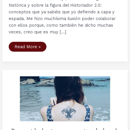
histórica y sobre la figura del Historiador 2.0:
conceptos que ya sabéis que yo defiendo a capa y
espada. Me hizo muchísima ilusión poder colaborar
con ellos porque, como también he dicho muchas
veces, creo que es muy […]
«La
Read More »
divulgación
histórica
no
es
una
historia
de
segunda
categoría»
–
Entrevista
en
Descubrir
la
Historia