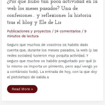
¿Por qué hubo tan poca actividad en la
web los meses pasados? Una de
confesiones… y reflexiones: la historia
tras el blog y Ele de Lis
Publicaciones y proyectos
/
24 comentarios
/
9
minutos de lectura
Seguro que muchos de vosotros os habéis dado
cuenta que, durante los meses pasados, la web (y las
redes sociales) tuvieron muy poquita actividad. Y
seguro que muchos os habéis preguntado por qué (o
lo mismo os importa un pimiento, pero aquí vengo yo
a contároslo todo). La entrada de hoy, con la que doy
el pistoletazo de salida a
¿Por
Read More »
qué
hubo
tan
poca