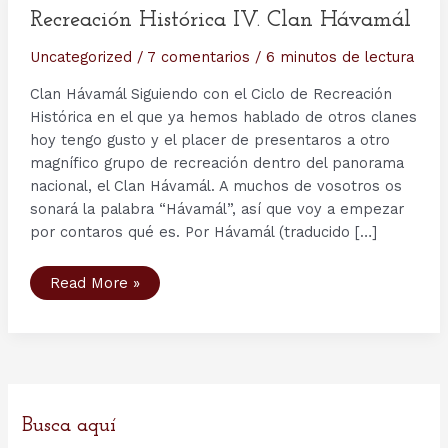
Recreación Histórica IV. Clan Hávamál
Uncategorized
/
7 comentarios
/
6 minutos de lectura
Clan Hávamál Siguiendo con el Ciclo de Recreación
Histórica en el que ya hemos hablado de otros clanes
hoy tengo gusto y el placer de presentaros a otro
magnífico grupo de recreación dentro del panorama
nacional, el Clan Hávamál. A muchos de vosotros os
sonará la palabra “Hávamál”, así que voy a empezar
por contaros qué es. Por Hávamál (traducido […]
Recreación
Read More »
Histórica
IV.
Clan
Hávamál
Busca aquí