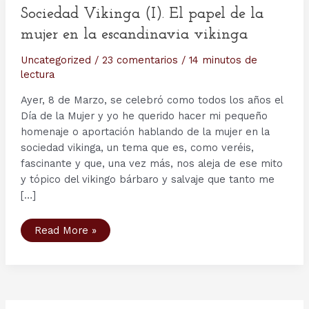
Sociedad Vikinga (I). El papel de la
mujer en la escandinavia vikinga
Uncategorized
/
23 comentarios
/
14 minutos de
lectura
Ayer, 8 de Marzo, se celebró como todos los años el
Día de la Mujer y yo he querido hacer mi pequeño
homenaje o aportación hablando de la mujer en la
sociedad vikinga, un tema que es, como veréis,
fascinante y que, una vez más, nos aleja de ese mito
y tópico del vikingo bárbaro y salvaje que tanto me
[…]
Sociedad
Read More »
Vikinga
(I).
El
papel
de
la
mujer
en