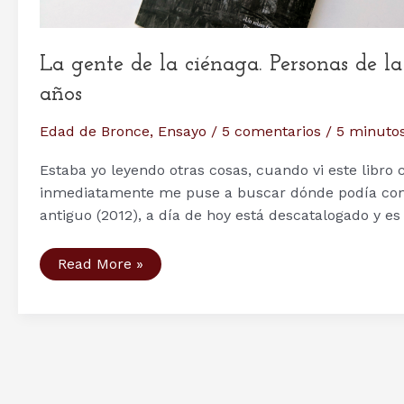
La gente de la ciénaga. Personas de 
años
Edad de Bronce
,
Ensayo
/
5 comentarios
/
5 minutos
Estaba yo leyendo otras cosas, cuando vi este libro 
inmediatamente me puse a buscar dónde podía cons
antiguo (2012), a día de hoy está descatalogado y es
La
Read More »
gente
de
la
ciénaga.
Personas
de
la
Edad
del