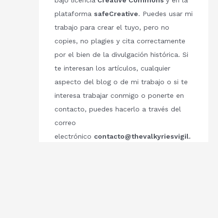
bajo licencia
Creative Commons
y en la
plataforma
safeCreative
. Puedes usar mi
trabajo para crear el tuyo, pero no
copies, no plagies y cita correctamente
por el bien de la divulgación histórica. Si
te interesan los artículos, cualquier
aspecto del blog o de mi trabajo o si te
interesa trabajar conmigo o ponerte en
contacto, puedes hacerlo a través del
correo
electrónico
contacto@thevalkyriesvigil.
com
Respetemos el trabajo de los demás.