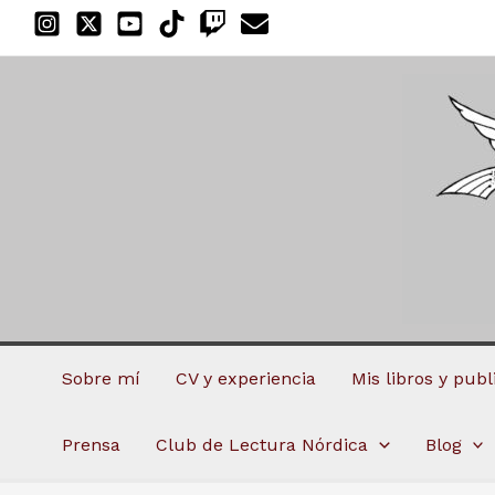
Ir
al
contenido
Sobre mí
CV y experiencia
Mis libros y pub
Prensa
Club de Lectura Nórdica
Blog