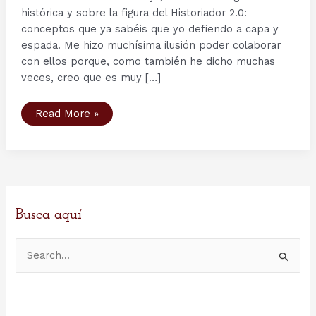
histórica y sobre la figura del Historiador 2.0:
conceptos que ya sabéis que yo defiendo a capa y
espada. Me hizo muchísima ilusión poder colaborar
con ellos porque, como también he dicho muchas
veces, creo que es muy […]
«La
Read More »
divulgación
histórica
no
es
una
historia
de
segunda
categoría»
–
Busca aquí
Entrevista
en
Descubrir
B
la
Historia
u
s
c