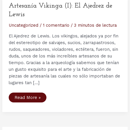
Artesanía Vikinga (I): El Ajedrez de
Lewis
Uncategorized
/
1 comentario
/
3 minutos de lectura
El Ajedrez de Lewis. Los vikingos, alejados ya por fin
del estereotipo de salvajes, sucios, zarrapastrosos,
rudos, saqueadores, violadores, ectétera, fueron, sin
duda, unos de los más increíbles artesanos de su
tiempo. Gracias a la arqueología sabemos que tenían
un gusto exquisito para el arte y la fabricación de
piezas de artesanía las cuales no sólo importaban de
lugares tan […]
Artesanía
Read More »
Vikinga
(I):
El
Ajedrez
de
Lewis