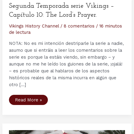
Segunda Temporada serie Vikings –
Capítulo 10: The Lord’s Prayer.
Vikings History Channel
/
8 comentarios
/
16 minutos
de lectura
NOTA: No es mi intención destriparle la serie a nadie,
asumo que si entráis a leer los comentarios sobre la
serie es porque la estáis viendo, sin embargo – y
aunque no me he leído los guiones de la serie, ¡ojalá!
– es probable que al hablaros de los aspectos
históricos reales de la misma incurra en algún que
otro […]
Segunda
Read More »
Temporada
serie
Vikings
–
Capítulo
10:
The
Lord’s