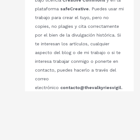
bajo licencia
Creative Commons
y en la
plataforma
safeCreative
. Puedes usar mi
trabajo para crear el tuyo, pero no
copies, no plagies y cita correctamente
por el bien de la divulgación histórica. Si
te interesan los artículos, cualquier
aspecto del blog o de mi trabajo o si te
interesa trabajar conmigo o ponerte en
contacto, puedes hacerlo a través del
correo
electrónico
contacto@thevalkyriesvigil.
com
Respetemos el trabajo de los demás.