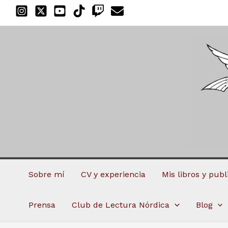
Ir
al
contenido
Sobre mí
CV y experiencia
Mis libros y pub
Prensa
Club de Lectura Nórdica
Blog