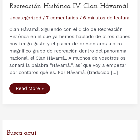
Recreación Histórica IV. Clan Hávamál
Uncategorized
/
7 comentarios
/
6 minutos de lectura
Clan Hávamál Siguiendo con el Ciclo de Recreación
Histórica en el que ya hemos hablado de otros clanes
hoy tengo gusto y el placer de presentaros a otro
magnífico grupo de recreación dentro del panorama
nacional, el Clan Hávamál. A muchos de vosotros os
sonará la palabra “Hávamál”, así que voy a empezar
por contaros qué es. Por Hávamál (traducido […]
Recreación
Read More »
Histórica
IV.
Clan
Hávamál
Busca aquí