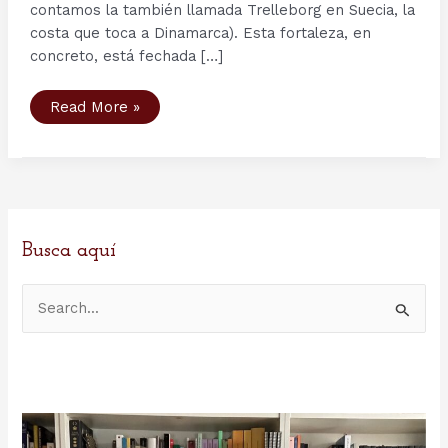
contamos la también llamada Trelleborg en Suecia, la
costa que toca a Dinamarca). Esta fortaleza, en
concreto, está fechada […]
Arqueología:
Read More »
la
longhouse
de
Trelleborg
(Dinamarca)
Busca aquí
B
u
s
c
a
r
p