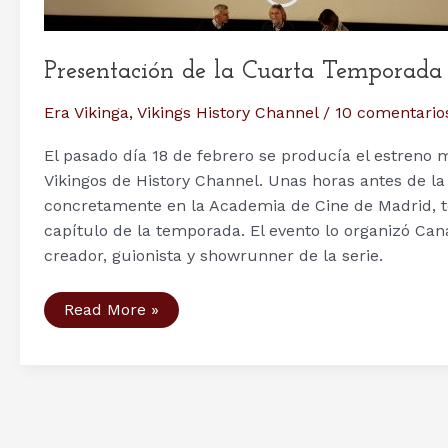
Presentación de la Cuarta Temporad
Era Vikinga
,
Vikings History Channel
/
10 comentario
El pasado día 18 de febrero se producía el estreno 
Vikingos de History Channel. Unas horas antes de la
concretamente en la Academia de Cine de Madrid, ten
capítulo de la temporada. El evento lo organizó Can
creador, guionista y showrunner de la serie.
Presentación
Read More »
de
la
Cuarta
Temporada
de
Vikings
en
Madrid,