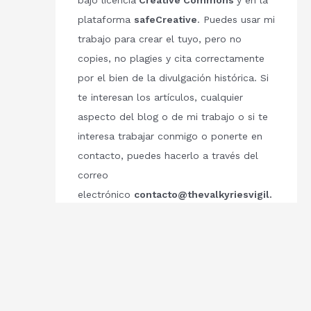
bajo licencia
Creative Commons
y en la
plataforma
safeCreative
. Puedes usar mi
trabajo para crear el tuyo, pero no
copies, no plagies y cita correctamente
por el bien de la divulgación histórica. Si
te interesan los artículos, cualquier
aspecto del blog o de mi trabajo o si te
interesa trabajar conmigo o ponerte en
contacto, puedes hacerlo a través del
correo
electrónico
contacto@thevalkyriesvigil.
com
Respetemos el trabajo de los demás.