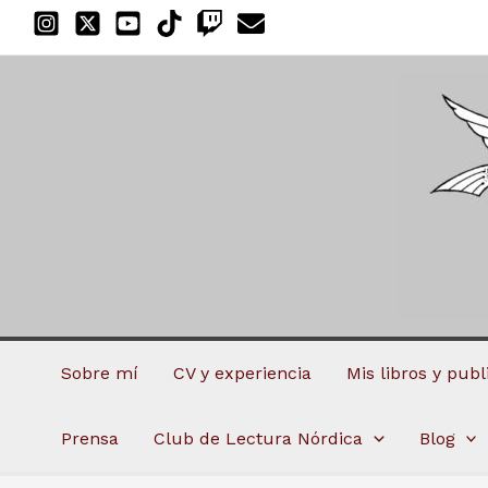
Ir
al
contenido
Sobre mí
CV y experiencia
Mis libros y pub
Prensa
Club de Lectura Nórdica
Blog