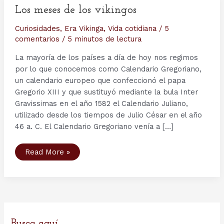
Los meses de los vikingos
Curiosidades
,
Era Vikinga
,
Vida cotidiana
/
5
comentarios
/
5 minutos de lectura
La mayoría de los países a día de hoy nos regimos
por lo que conocemos como Calendario Gregoriano,
un calendario europeo que confeccionó el papa
Gregorio XIII y que sustituyó mediante la bula Inter
Gravissimas en el año 1582 el Calendario Juliano,
utilizado desde los tiempos de Julio César en el año
46 a. C. El Calendario Gregoriano venía a […]
Los
Read More »
meses
de
los
vikingos
Busca aquí