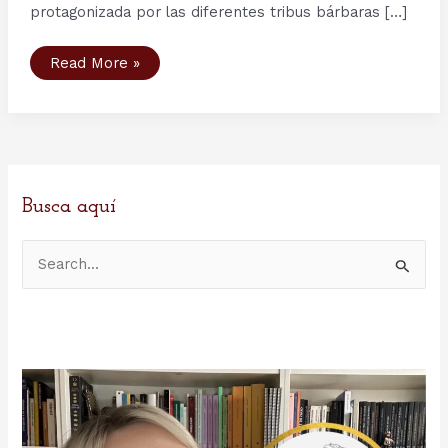
protagonizada por las diferentes tribus bárbaras […]
Barbarians
Read More »
Rising:
la
precuela
de
Vikings
en
History
Channel
Busca aquí
B
u
s
c
a
r
p
o