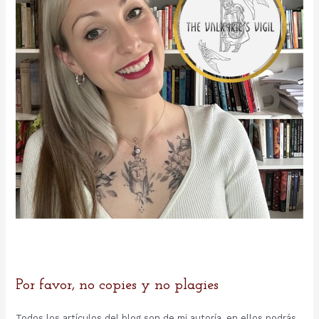
:
Por favor, no copies y no plagies
Todos los artículos del blog son de mi autoría, en ellos podrás