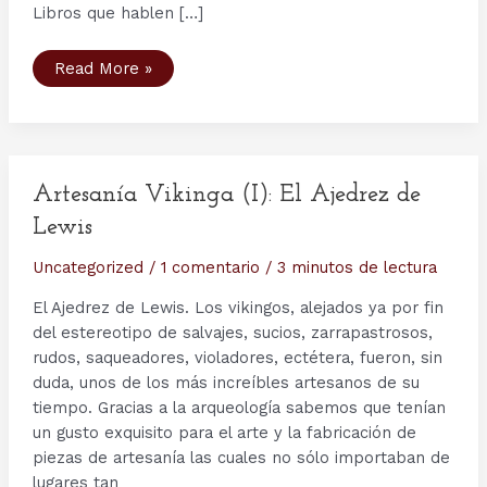
Libros que hablen […]
Bibliografía
Read More »
Vikinga
(V)
–
Runes
de
Martin
Findell
Artesanía Vikinga (I): El Ajedrez de
Lewis
Uncategorized
/
1 comentario
/
3 minutos de lectura
El Ajedrez de Lewis. Los vikingos, alejados ya por fin
del estereotipo de salvajes, sucios, zarrapastrosos,
rudos, saqueadores, violadores, ectétera, fueron, sin
duda, unos de los más increíbles artesanos de su
tiempo. Gracias a la arqueología sabemos que tenían
un gusto exquisito para el arte y la fabricación de
piezas de artesanía las cuales no sólo importaban de
lugares tan