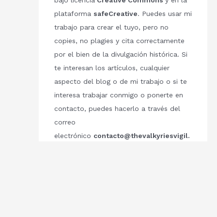
bajo licencia
Creative Commons
y en la
plataforma
safeCreative
. Puedes usar mi
trabajo para crear el tuyo, pero no
copies, no plagies y cita correctamente
por el bien de la divulgación histórica. Si
te interesan los artículos, cualquier
aspecto del blog o de mi trabajo o si te
interesa trabajar conmigo o ponerte en
contacto, puedes hacerlo a través del
correo
electrónico
contacto@thevalkyriesvigil.
com
Respetemos el trabajo de los demás.