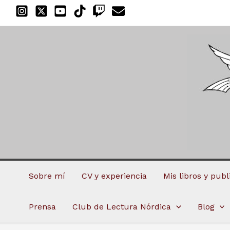
Ir
al
contenido
Sobre mí
CV y experiencia
Mis libros y pub
Prensa
Club de Lectura Nórdica
Blog