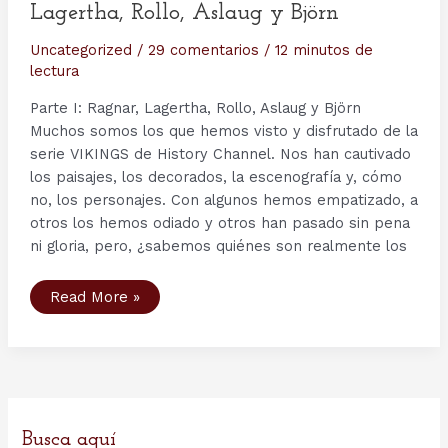
Lagertha, Rollo, Aslaug y Björn
Uncategorized
/
29 comentarios
/
12 minutos de
lectura
Parte I: Ragnar, Lagertha, Rollo, Aslaug y Björn
Muchos somos los que hemos visto y disfrutado de la
serie VIKINGS de History Channel. Nos han cautivado
los paisajes, los decorados, la escenografía y, cómo
no, los personajes. Con algunos hemos empatizado, a
otros los hemos odiado y otros han pasado sin pena
ni gloria, pero, ¿sabemos quiénes son realmente los
Personajes
Read More »
serie
Vikingos
(I):
Ragnar,
Lagertha,
Rollo,
Aslaug
y
Björn
Busca aquí