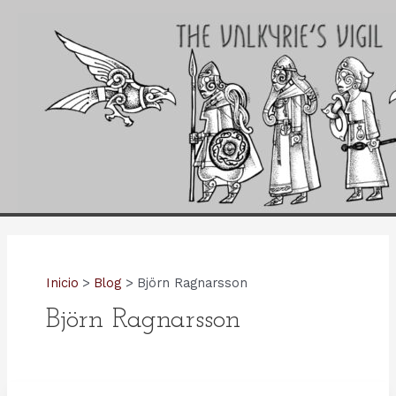
Ir
al
contenido
Inicio
Blog
Björn Ragnarsson
Björn Ragnarsson