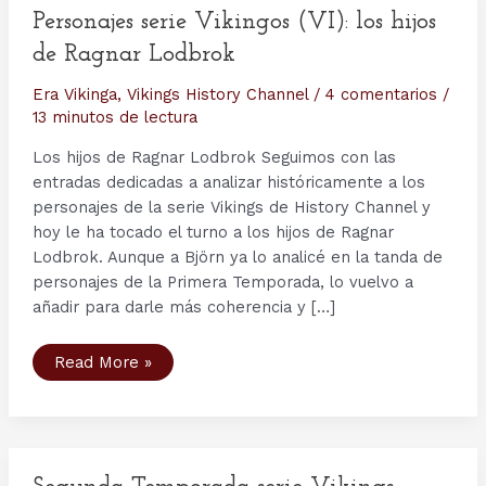
Personajes serie Vikingos (VI): los hijos
de Ragnar Lodbrok
Era Vikinga
,
Vikings History Channel
/
4 comentarios
/
13 minutos de lectura
Los hijos de Ragnar Lodbrok Seguimos con las
entradas dedicadas a analizar históricamente a los
personajes de la serie Vikings de History Channel y
hoy le ha tocado el turno a los hijos de Ragnar
Lodbrok. Aunque a Björn ya lo analicé en la tanda de
personajes de la Primera Temporada, lo vuelvo a
añadir para darle más coherencia y […]
Personajes
Read More »
serie
Vikingos
(VI):
los
hijos
de
Ragnar
Lodbrok