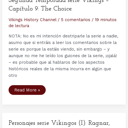
Segunda Temporada serie Vikings –
Capítulo 9: The Choice.
Vikings History Channel
/
5 comentarios
/
19 minutos
de lectura
NOTA: No es mi intención destriparle la serie a nadie,
asumo que si entráis a leer los comentarios sobre la
serie es porque la estáis viendo, sin embargo – y
aunque no me he leído los guiones de la serie, ¡ojalá!
– es probable que al hablaros de los aspectos
históricos reales de la misma incurra en algún que
otro
Segunda
Read More »
Temporada
serie
Vikings
–
Capítulo
9:
The
Choice.
Personajes serie Vikingos (I): Ragnar,