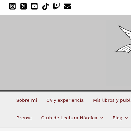
Ir
al
contenido
Sobre mí
CV y experiencia
Mis libros y pub
Prensa
Club de Lectura Nórdica
Blog