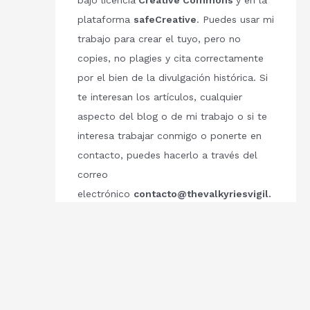
bajo licencia
Creative Commons
y en la
plataforma
safeCreative
. Puedes usar mi
trabajo para crear el tuyo, pero no
copies, no plagies y cita correctamente
por el bien de la divulgación histórica. Si
te interesan los artículos, cualquier
aspecto del blog o de mi trabajo o si te
interesa trabajar conmigo o ponerte en
contacto, puedes hacerlo a través del
correo
electrónico
contacto@thevalkyriesvigil.
com
Respetemos el trabajo de los demás.