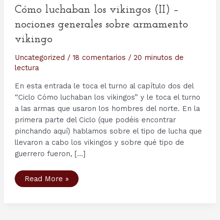
Cómo luchaban los vikingos (II) –
nociones generales sobre armamento
vikingo
Uncategorized
/
18 comentarios
/
20 minutos de
lectura
En esta entrada le toca el turno al capítulo dos del
“Ciclo Cómo luchaban los vikingos” y le toca el turno
a las armas que usaron los hombres del norte. En la
primera parte del Ciclo (que podéis encontrar
pinchando aquí) hablamos sobre el tipo de lucha que
llevaron a cabo los vikingos y sobre qué tipo de
guerrero fueron, […]
Cómo
Read More »
luchaban
los
vikingos
(II)
–
nociones