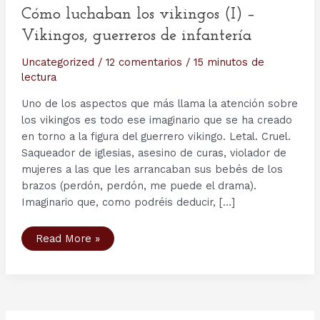
Cómo luchaban los vikingos (I) –
Vikingos, guerreros de infantería
Uncategorized
/
12 comentarios
/
15 minutos de
lectura
Uno de los aspectos que más llama la atención sobre
los vikingos es todo ese imaginario que se ha creado
en torno a la figura del guerrero vikingo. Letal. Cruel.
Saqueador de iglesias, asesino de curas, violador de
mujeres a las que les arrancaban sus bebés de los
brazos (perdón, perdón, me puede el drama).
Imaginario que, como podréis deducir, […]
Cómo
Read More »
luchaban
los
vikingos
(I)
–
Vikingos,
guerreros
de