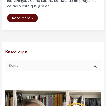
los Vikingos”. Como sabéis, se trata de un programa
de radio éste que gira en
Radio
Read More »
y
podcast
3:
el
mundo
funerario
en
la
Era
Vikinga
Busca aquí
B
u
s
c
a
r
p
o