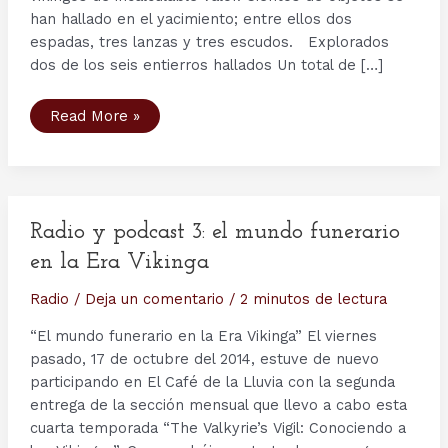
han hallado en el yacimiento; entre ellos dos
espadas, tres lanzas y tres escudos. Explorados
dos de los seis entierros hallados Un total de […]
Perlas,
Read More »
espadas
vikingas,
lanzas
y
escudos
entre
cientos
de
Radio y podcast 3: el mundo funerario
objetos
excavados
en la Era Vikinga
en
Islandia
Radio
/
Deja un comentario
/
2 minutos de lectura
“El mundo funerario en la Era Vikinga” El viernes
pasado, 17 de octubre del 2014, estuve de nuevo
participando en El Café de la Lluvia con la segunda
entrega de la sección mensual que llevo a cabo esta
cuarta temporada “The Valkyrie’s Vigil: Conociendo a