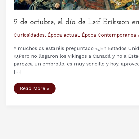
9 de octubre, el día de Leif Eriksson 
Curiosidades
,
Época actual
,
Época Contemporánea
Y muchos os estaréis preguntado «¿En Estados Unidos
«¿Pero no llegaron los vikingos a Canadá y no a Est
parezca un embrollo, es muy sencillo y hoy, aprovec
[…]
9
Read More »
de
octubre,
el
día
de
Leif
Eriksson
en
Estados
Unidos