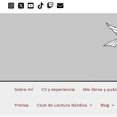
Ir
al
contenido
Sobre mí
CV y experiencia
Mis libros y pub
Prensa
Club de Lectura Nórdica
Blog