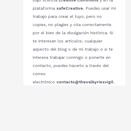
bajo licencia
Creative Commons
y en la
plataforma
safeCreative
. Puedes usar mi
trabajo para crear el tuyo, pero no
copies, no plagies y cita correctamente
por el bien de la divulgación histórica. Si
te interesan los artículos, cualquier
aspecto del blog o de mi trabajo o si te
interesa trabajar conmigo o ponerte en
contacto, puedes hacerlo a través del
correo
electrónico
contacto@thevalkyriesvigil.
com
Respetemos el trabajo de los demás.