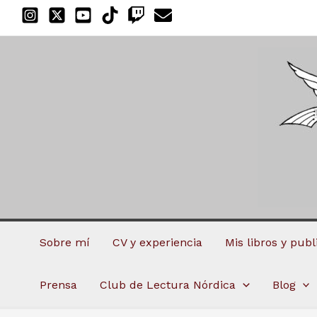
Ir
al
contenido
Sobre mí
CV y experiencia
Mis libros y pub
Prensa
Club de Lectura Nórdica
Blog