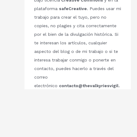
bajo licencia
Creative Commons
y en la
plataforma
safeCreative
. Puedes usar mi
trabajo para crear el tuyo, pero no
copies, no plagies y cita correctamente
por el bien de la divulgación histórica. Si
te interesan los artículos, cualquier
aspecto del blog o de mi trabajo o si te
interesa trabajar conmigo o ponerte en
contacto, puedes hacerlo a través del
correo
electrónico
contacto@thevalkyriesvigil.
com
Respetemos el trabajo de los demás.