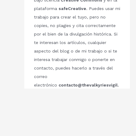
bajo licencia
Creative Commons
y en la
plataforma
safeCreative
. Puedes usar mi
trabajo para crear el tuyo, pero no
copies, no plagies y cita correctamente
por el bien de la divulgación histórica. Si
te interesan los artículos, cualquier
aspecto del blog o de mi trabajo o si te
interesa trabajar conmigo o ponerte en
contacto, puedes hacerlo a través del
correo
electrónico
contacto@thevalkyriesvigil.
com
Respetemos el trabajo de los demás.