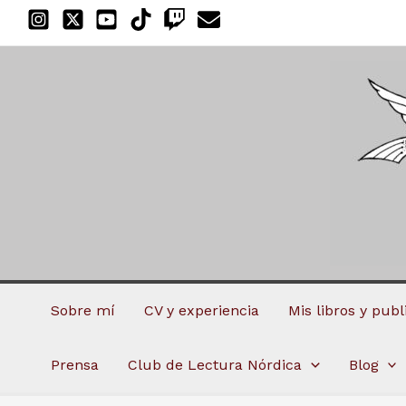
Ir
al
contenido
Sobre mí
CV y experiencia
Mis libros y pub
Prensa
Club de Lectura Nórdica
Blog