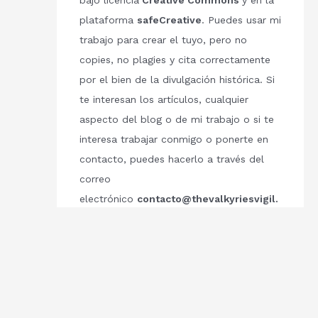
bajo licencia
Creative Commons
y en la
plataforma
safeCreative
. Puedes usar mi
trabajo para crear el tuyo, pero no
copies, no plagies y cita correctamente
por el bien de la divulgación histórica. Si
te interesan los artículos, cualquier
aspecto del blog o de mi trabajo o si te
interesa trabajar conmigo o ponerte en
contacto, puedes hacerlo a través del
correo
electrónico
contacto@thevalkyriesvigil.
com
Respetemos el trabajo de los demás.