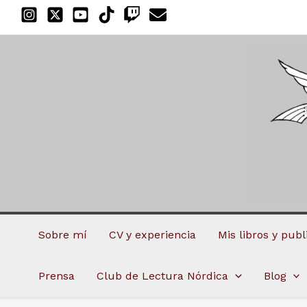
Ir
al
contenido
Sobre mí
CV y experiencia
Mis libros y pub
Prensa
Club de Lectura Nórdica
Blog