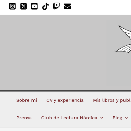
Ir
al
contenido
Sobre mí
CV y experiencia
Mis libros y pub
Prensa
Club de Lectura Nórdica
Blog