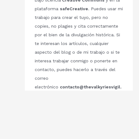
bajo licencia
Creative Commons
y en la
plataforma
safeCreative
. Puedes usar mi
trabajo para crear el tuyo, pero no
copies, no plagies y cita correctamente
por el bien de la divulgación histórica. Si
te interesan los artículos, cualquier
aspecto del blog o de mi trabajo o si te
interesa trabajar conmigo o ponerte en
contacto, puedes hacerlo a través del
correo
electrónico
contacto@thevalkyriesvigil.
com
Respetemos el trabajo de los demás.